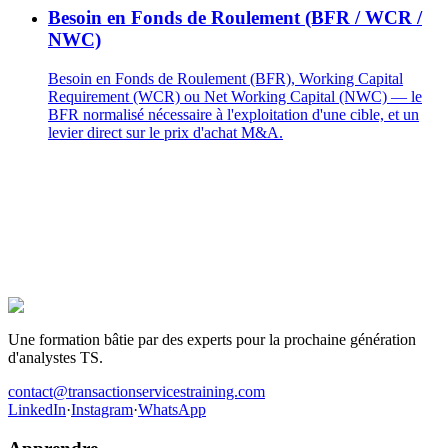
Besoin en Fonds de Roulement (BFR / WCR /
NWC)
Besoin en Fonds de Roulement (BFR), Working Capital
Requirement (WCR) ou Net Working Capital (NWC) — le
BFR normalisé nécessaire à l'exploitation d'une cible, et un
levier direct sur le prix d'achat M&A.
La prochaine offre TS, c'est pour toi.
Des centaines de candidats ont préparé leurs entretiens avec ce
programme. Ceux qui ont décroché le poste ont une chose en
commun : ils ont travaillé les cas avant d'entrer dans la salle.
Être recruté en Transaction Services
Une formation bâtie par des experts pour la prochaine génération
d'analystes TS.
contact@transactionservicestraining.com
LinkedIn
·
Instagram
·
WhatsApp