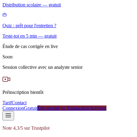
Distribution scolaire — gratuit
Quiz : prêt pour l'entretien ?
Teste-toi en 5 min — gratuit
Étude de cas corrigée en live
Soon
Session collective avec un analyste senior
Préinscription bientôt
Tarif
Contact
Connexion
Gratuit
Être recruté en Transaction Services
Note 4,3/5 sur Trustpilot