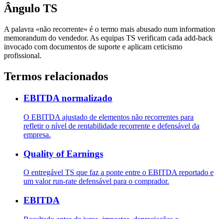
Ângulo TS
A palavra «não recorrente» é o termo mais abusado num information
memorandum do vendedor. As equipas TS verificam cada add-back
invocado com documentos de suporte e aplicam ceticismo
profissional.
Termos relacionados
EBITDA normalizado
O EBITDA ajustado de elementos não recorrentes para
refletir o nível de rentabilidade recorrente e defensável da
empresa.
Quality of Earnings
O entregável TS que faz a ponte entre o EBITDA reportado e
um valor run-rate defensável para o comprador.
EBITDA