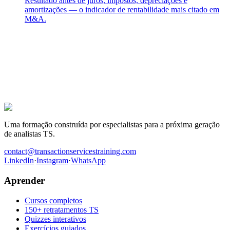
Resultado antes de juros, impostos, depreciações e
amortizações — o indicador de rentabilidade mais citado em
M&A.
A próxima oferta TS é para ti.
Centenas de candidatos prepararam as suas entrevistas com este
programa. Os que conquistaram o lugar têm uma coisa em comum:
trabalharam os casos antes de entrar na sala.
Ser recrutado em Transaction Services
Uma formação construída por especialistas para a próxima geração
de analistas TS.
contact@transactionservicestraining.com
LinkedIn
·
Instagram
·
WhatsApp
Aprender
Cursos completos
150+ retratamentos TS
Quizzes interativos
Exercícios guiados