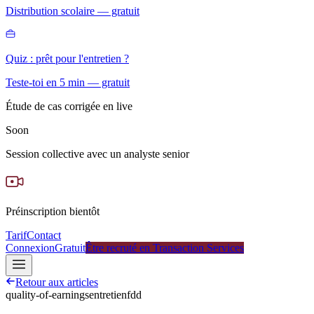
Distribution scolaire — gratuit
Quiz : prêt pour l'entretien ?
Teste-toi en 5 min — gratuit
Étude de cas corrigée en live
Soon
Session collective avec un analyste senior
Préinscription bientôt
Tarif
Contact
Connexion
Gratuit
Être recruté en Transaction Services
Retour aux articles
quality-of-earnings
entretien
fdd