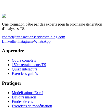
Des centaines de candidats ont préparé leurs entretiens avec ce
programme. Ceux qui ont décroché le poste ont une chose en
commun : ils ont travaillé les cas avant d'entrer dans la salle.
Être recruté en Transaction Services
Une formation bâtie par des experts pour la prochaine génération
d'analystes TS.
contact@transactionservicestraining.com
LinkedIn
·
Instagram
·
WhatsApp
Apprendre
Cours complets
150+ retraitements TS
Quizz interactifs
Exercices guidés
Pratiquer
Modélisations Excel
Devoirs maison
Études de cas
Exercices de modélisation