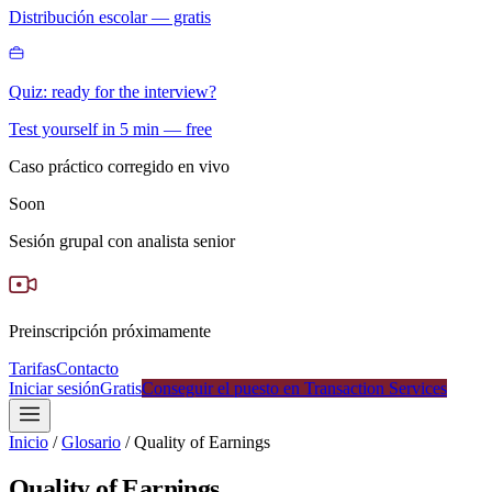
Distribución escolar — gratis
Quiz: ready for the interview?
Test yourself in 5 min — free
Caso práctico corregido en vivo
Soon
Sesión grupal con analista senior
Preinscripción próximamente
Tarifas
Contacto
Iniciar sesión
Gratis
Conseguir el puesto en Transaction Services
Inicio
/
Glosario
/
Quality of Earnings
Quality of Earnings