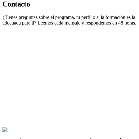
Contacto
¿Tienes preguntas sobre el programa, tu perfil o si la formación es la
adecuada para ti? Leemos cada mensaje y respondemos en 48 horas.
Escríbenos
contact@transactionservicestraining.com
Escríbenos por WhatsApp
+33 7 68 94 85 70
Síguenos
LinkedIn
Instagram
La próxima oferta de TS es para ti.
Cientos de candidatos prepararon sus entrevistas con este programa.
Los que consiguieron el puesto tienen algo en común: trabajaron los
casos antes de entrar en la sala.
Conseguir el puesto en Transaction Services