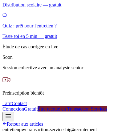
Distribution scolaire — gratuit
Quiz : prêt pour l'entretien ?
Teste-toi en 5 min — gratuit
Étude de cas corrigée en live
Soon
Session collective avec un analyste senior
Préinscription bientôt
Tarif
Contact
Connexion
Gratuit
Être recruté en Transaction Services
Retour aux articles
entretien
pwc
transaction-services
big4
recrutement