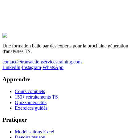
La prochaine offre TS, c'est pour toi.
Des centaines de candidats ont préparé leurs entretiens avec ce
programme. Ceux qui ont décroché le poste ont une chose en
commun : ils ont travaillé les cas avant d'entrer dans la salle.
Être recruté en Transaction Services
Une formation bâtie par des experts pour la prochaine génération
d'analystes TS.
contact@transactionservicestraining.com
LinkedIn
·
Instagram
·
WhatsApp
Apprendre
Cours complets
150+ retraitements TS
Quizz interactifs
Exercices guidés
Pratiquer
Modélisations Excel
Devoirs maison