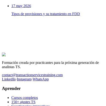
17 may 2026
Tipos de provisiones y su tratamiento en FDD
La próxima oferta de TS es para ti.
Cientos de candidatos prepararon sus entrevistas con este programa.
Los que consiguieron el puesto tienen algo en común: trabajaron los
casos antes de entrar en la sala.
Conseguir el puesto en Transaction Services
Formación creada por practicantes para la próxima generación de
analistas TS.
contact@transactionservicestraining.com
LinkedIn
·
Instagram
·
WhatsApp
Aprender
Cursos completos
150+ ajustes TS