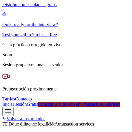
Distribución escolar — gratis
Quiz: ready for the interview?
Test yourself in 5 min — free
Caso práctico corregido en vivo
Soon
Sesión grupal con analista senior
Preinscripción próximamente
Tarifas
Contacto
Iniciar sesión
Gratis
Conseguir el puesto en Transaction Services
Volver a los artículos
FDD
due diligence legal
M&A
transaction services