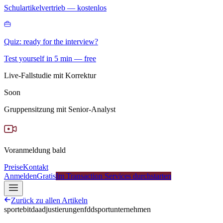
Schulartikelvertrieb — kostenlos
Quiz: ready for the interview?
Test yourself in 5 min — free
Live-Fallstudie mit Korrektur
Soon
Gruppensitzung mit Senior-Analyst
Voranmeldung bald
Preise
Kontakt
Anmelden
Gratis
Im Transaction Services durchstarten
Zurück zu allen Artikeln
sport
ebitda
adjustierungen
fdd
sportunternehmen