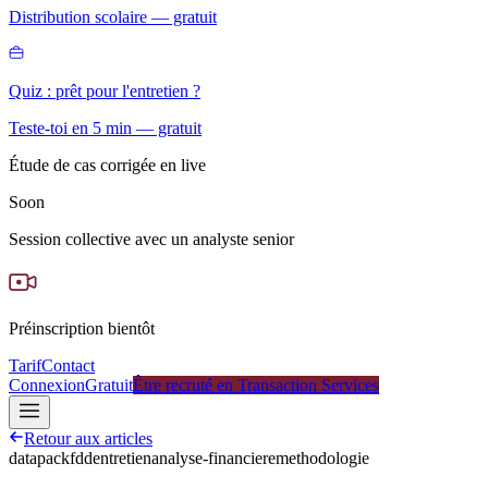
Distribution scolaire — gratuit
Quiz : prêt pour l'entretien ?
Teste-toi en 5 min — gratuit
Étude de cas corrigée en live
Soon
Session collective avec un analyste senior
Préinscription bientôt
Tarif
Contact
Connexion
Gratuit
Être recruté en Transaction Services
Retour aux articles
datapack
fdd
entretien
analyse-financiere
methodologie