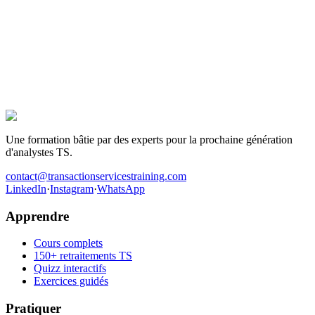
La prochaine offre TS, c'est pour toi.
Des centaines de candidats ont préparé leurs entretiens avec ce
programme. Ceux qui ont décroché le poste ont une chose en
commun : ils ont travaillé les cas avant d'entrer dans la salle.
Être recruté en Transaction Services
Une formation bâtie par des experts pour la prochaine génération
d'analystes TS.
contact@transactionservicestraining.com
LinkedIn
·
Instagram
·
WhatsApp
Apprendre
Cours complets
150+ retraitements TS
Quizz interactifs
Exercices guidés
Pratiquer