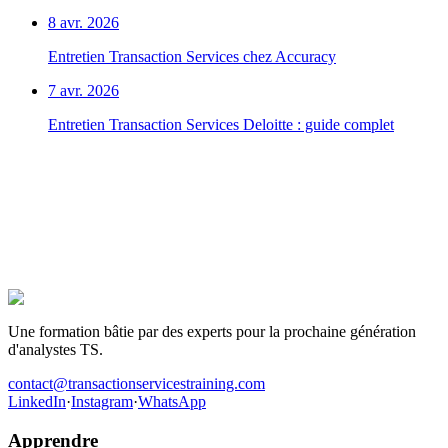
8 avr. 2026
Entretien Transaction Services chez Accuracy
7 avr. 2026
Entretien Transaction Services Deloitte : guide complet
La prochaine offre TS, c'est pour toi.
Des centaines de candidats ont préparé leurs entretiens avec ce
programme. Ceux qui ont décroché le poste ont une chose en
commun : ils ont travaillé les cas avant d'entrer dans la salle.
Être recruté en Transaction Services
Une formation bâtie par des experts pour la prochaine génération
d'analystes TS.
contact@transactionservicestraining.com
LinkedIn
·
Instagram
·
WhatsApp
Apprendre