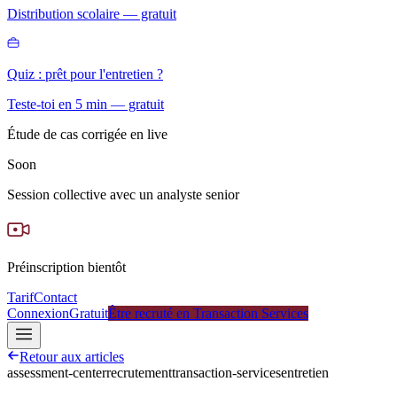
Distribution scolaire — gratuit
Quiz : prêt pour l'entretien ?
Teste-toi en 5 min — gratuit
Étude de cas corrigée en live
Soon
Session collective avec un analyste senior
Préinscription bientôt
Tarif
Contact
Connexion
Gratuit
Être recruté en Transaction Services
Retour aux articles
assessment-center
recrutement
transaction-services
entretien