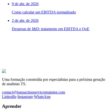
9 de abr. de 2026
Como calcular um EBITDA normalizado
2 de abr. de 2026
Despesas de I&D: tratamento em EBITDA e QoE
A próxima oferta TS é para ti.
Centenas de candidatos prepararam as suas entrevistas com este
programa. Os que conquistaram o lugar têm uma coisa em comum:
trabalharam os casos antes de entrar na sala.
Ser recrutado em Transaction Services
Uma formação construída por especialistas para a próxima geração
de analistas TS.
contact@transactionservicestraining.com
LinkedIn
·
Instagram
·
WhatsApp
Aprender