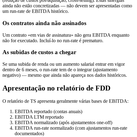
(redução de custos pós-aquisição, cross-selling). Estas sinergias
ainda não estão concretizadas — não devem ser apresentadas como
um run-rate de EBITDA histórico.
Os contratos ainda não assinados
Um contrato «em vias de assinatura» não gera EBITDA enquanto
não for executado. Incluí-lo no run-rate é prematuro.
As subidas de custos a chegar
Se uma subida de renda ou um aumento salarial entrar em vigor
dentro de 6 meses, o run-rate tem de o integrar (ajustamento
negativo) — mesmo que ainda não apareça nos dados históricos.
Apresentação no relatório de FDD
O relatório de TS apresenta geralmente várias bases de EBITDA:
EBITDA reportado (contas anuais)
EBITDA LTM reportado
EBITDA normalizado (após ajustamentos one-off)
EBITDA run-rate normalizado (com ajustamentos run-rate
documentados)