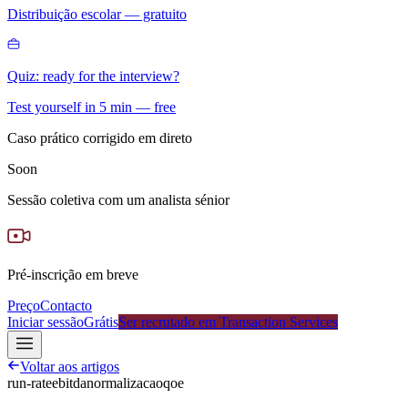
Distribuição escolar — gratuito
Quiz: ready for the interview?
Test yourself in 5 min — free
Caso prático corrigido em direto
Soon
Sessão coletiva com um analista sénior
Pré-inscrição em breve
Preço
Contacto
Iniciar sessão
Grátis
Ser recrutado em Transaction Services
Voltar aos artigos
run-rate
ebitda
normalizacao
qoe