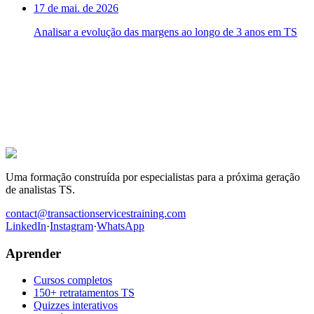
17 de mai. de 2026
Analisar a evolução das margens ao longo de 3 anos em TS
A próxima oferta TS é para ti.
Centenas de candidatos prepararam as suas entrevistas com este
programa. Os que conquistaram o lugar têm uma coisa em comum:
trabalharam os casos antes de entrar na sala.
Ser recrutado em Transaction Services
Uma formação construída por especialistas para a próxima geração
de analistas TS.
contact@transactionservicestraining.com
LinkedIn
·
Instagram
·
WhatsApp
Aprender
Cursos completos
150+ retratamentos TS
Quizzes interativos