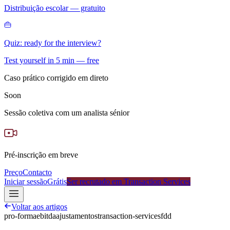
Distribuição escolar — gratuito
Quiz: ready for the interview?
Test yourself in 5 min — free
Caso prático corrigido em direto
Soon
Sessão coletiva com um analista sénior
Pré-inscrição em breve
Preço
Contacto
Iniciar sessão
Grátis
Ser recrutado em Transaction Services
Voltar aos artigos
pro-forma
ebitda
ajustamentos
transaction-services
fdd