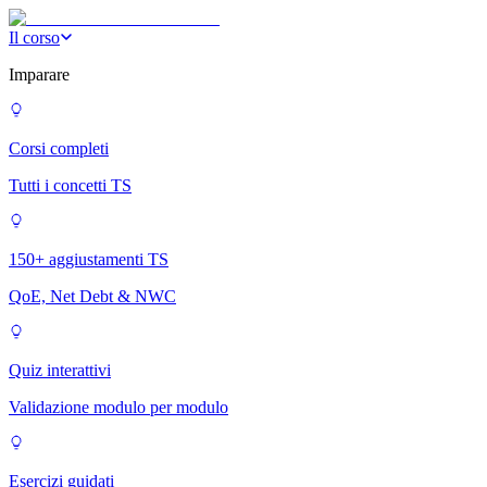
Il corso
Imparare
Corsi completi
Tutti i concetti TS
150+ aggiustamenti TS
QoE, Net Debt & NWC
Quiz interattivi
Validazione modulo per modulo
Esercizi guidati