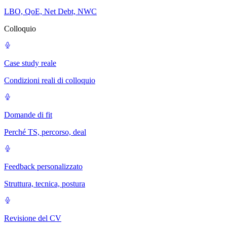
LBO, QoE, Net Debt, NWC
Colloquio
Case study reale
Condizioni reali di colloquio
Domande di fit
Perché TS, percorso, deal
Feedback personalizzato
Struttura, tecnica, postura
Revisione del CV