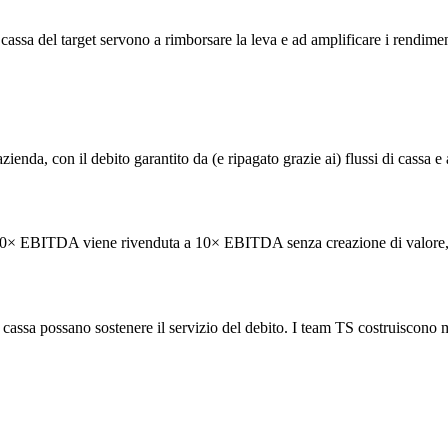
 cassa del target servono a rimborsare la leva e ad amplificare i rendiment
ienda, con il debito garantito da (e ripagato grazie ai) flussi di cassa e at
a 10× EBITDA viene rivenduta a 10× EBITDA senza creazione di valore, l'
cassa possano sostenere il servizio del debito. I team TS costruiscono mod