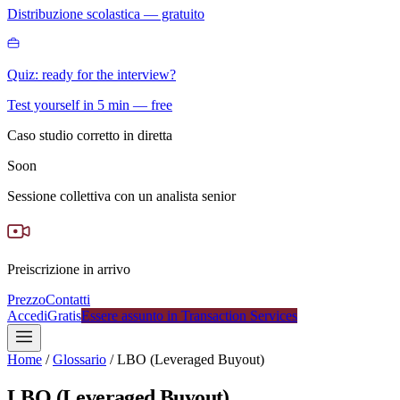
Distribuzione scolastica — gratuito
Quiz: ready for the interview?
Test yourself in 5 min — free
Caso studio corretto in diretta
Soon
Sessione collettiva con un analista senior
Preiscrizione in arrivo
Prezzo
Contatti
Accedi
Gratis
Essere assunto in Transaction Services
Home
/
Glossario
/
LBO (Leveraged Buyout)
LBO (Leveraged Buyout)