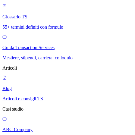
Glossario TS
55+ termini definiti con formule
Guida Transaction Services
Mestiere, stipendi, carriera, colloquio
Articoli
Blog
Articoli e consigli TS
Casi studio
ABC Company