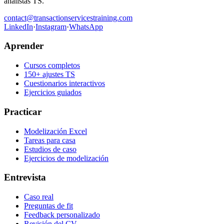
analistas TS.
contact@transactionservicestraining.com
LinkedIn
·
Instagram
·
WhatsApp
Aprender
Cursos completos
150+ ajustes TS
Cuestionarios interactivos
Ejercicios guiados
Practicar
Modelización Excel
Tareas para casa
Estudios de caso
Ejercicios de modelización
Entrevista
Caso real
Preguntas de fit
Feedback personalizado
Revisión del CV