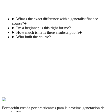
✓
14-day money-back guarantee
What's the exact difference with a generalist finance
course?
I'm a beginner, is this right for me?
How much is it? Is there a subscription?
Who built the course?
Ready for your Transaction Services
interview?
Join the candidates preparing with the only course 100% dedicated
to TS. Immediate, lifetime access.
See the course — €119.99 lifetime
Test my level (free quiz)
Rated 4.9/5 on Trustpilot — built by former Big 4 TS and M&A
boutique professionals.
Formación creada por practicantes para la próxima generación de