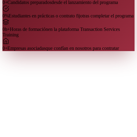
0
+
Candidatos preparados
desde el lanzamiento del programa
0
%
Estudiantes en prácticas o contrato fijo
tras completar el programa
0
h+
Horas de formación
en la plataforma Transaction Services
Training
0
+
Empresas asociadas
que confían en nosotros para contratar