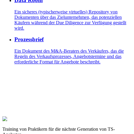
Data Room
Ein sicheres (typischerweise virtuelles) Repository von
Dokumenten über das Zielunternehmen, das potenziellen
Käufern während der Due Diligence zur Verfügung gestellt
wird.
Prozessbrief
Ein Dokument des M&A-Beraters des Verkäufers, das die
Regeln des Verkaufsprozesses, Angebotstermine und das
erforderliche Format für Angebote beschreibt.
Das nächste TS-Angebot gehört dir.
Hunderte Kandidaten haben ihre Interviews mit diesem Programm
vorbereitet. Die, die die Stelle bekommen haben, haben eines
gemeinsam: Sie haben die Fälle bearbeitet, bevor sie ins Gespräch
gegangen sind.
Im Transaction Services durchstarten
Training von Praktikern für die nächste Generation von TS-