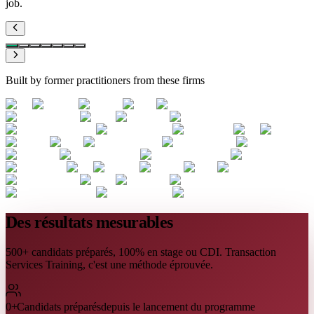
job.
Built by former practitioners from these firms
Des résultats mesurables
500+ candidats préparés, 100% en stage ou CDI. Transaction
Services Training, c'est une méthode éprouvée.
0
+
Candidats préparés
depuis le lancement du programme