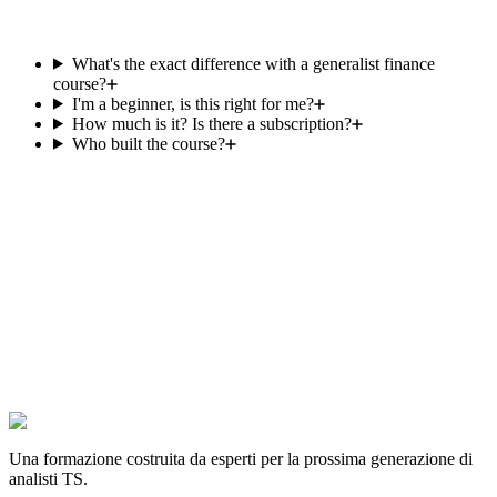
What's the exact difference with a generalist finance
course?
I'm a beginner, is this right for me?
How much is it? Is there a subscription?
Who built the course?
Ready for your Transaction Services
interview?
Join the candidates preparing with the only course 100% dedicated
to TS. Immediate, lifetime access.
See the course — €119.99 lifetime
Test my level (free quiz)
Rated 4.9/5 on Trustpilot — built by former Big 4 TS and M&A
boutique professionals.
Una formazione costruita da esperti per la prossima generazione di
analisti TS.