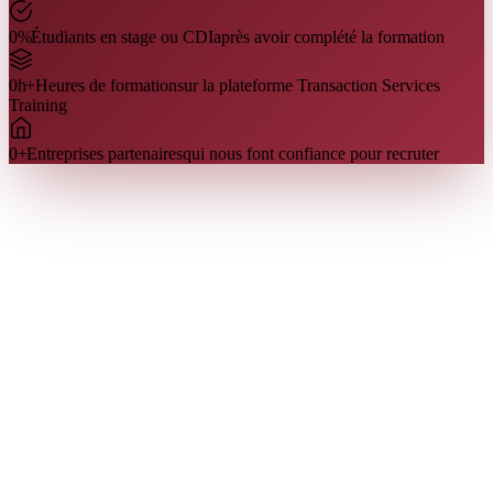
0
%
Étudiants en stage ou CDI
après avoir complété la formation
0
h+
Heures de formation
sur la plateforme Transaction Services
Training
0
+
Entreprises partenaires
qui nous font confiance pour recruter