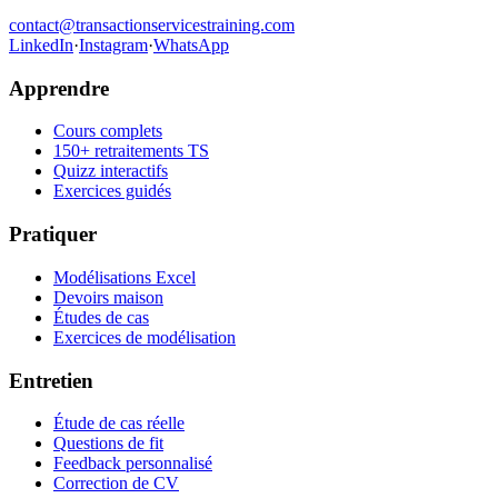
contact@transactionservicestraining.com
LinkedIn
·
Instagram
·
WhatsApp
Apprendre
Cours complets
150+ retraitements TS
Quizz interactifs
Exercices guidés
Pratiquer
Modélisations Excel
Devoirs maison
Études de cas
Exercices de modélisation
Entretien
Étude de cas réelle
Questions de fit
Feedback personnalisé
Correction de CV