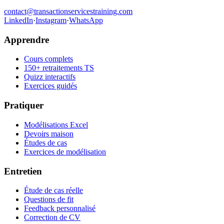
contact@transactionservicestraining.com
LinkedIn
·
Instagram
·
WhatsApp
Apprendre
Cours complets
150+ retraitements TS
Quizz interactifs
Exercices guidés
Pratiquer
Modélisations Excel
Devoirs maison
Études de cas
Exercices de modélisation
Entretien
Étude de cas réelle
Questions de fit
Feedback personnalisé
Correction de CV