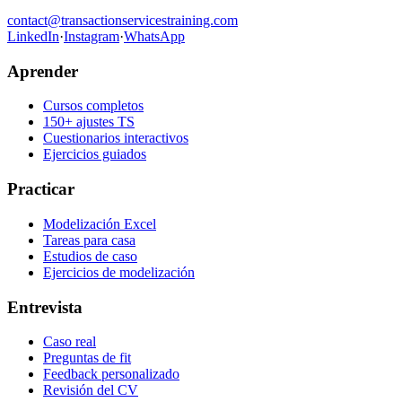
contact@transactionservicestraining.com
LinkedIn
·
Instagram
·
WhatsApp
Aprender
Cursos completos
150+ ajustes TS
Cuestionarios interactivos
Ejercicios guiados
Practicar
Modelización Excel
Tareas para casa
Estudios de caso
Ejercicios de modelización
Entrevista
Caso real
Preguntas de fit
Feedback personalizado
Revisión del CV